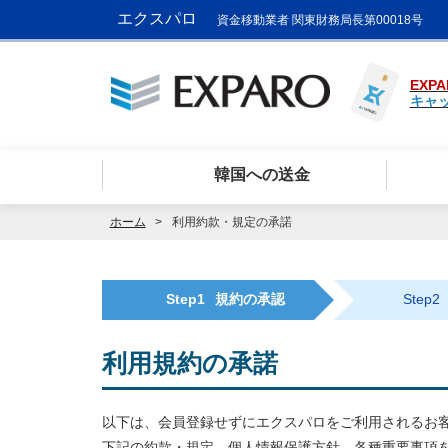
エクスパロ
資金移動業者 関東財務局長第00018号
EXPA
キャ
韓国への送金
ホーム
利用約款・規定の承諾
Step1
規約の承認
Step2
利用規約の承諾
以下は、会員登録せずにエクスパロをご利用されるお
下記の約款・規定、個人情報保護方針、各種重要事項