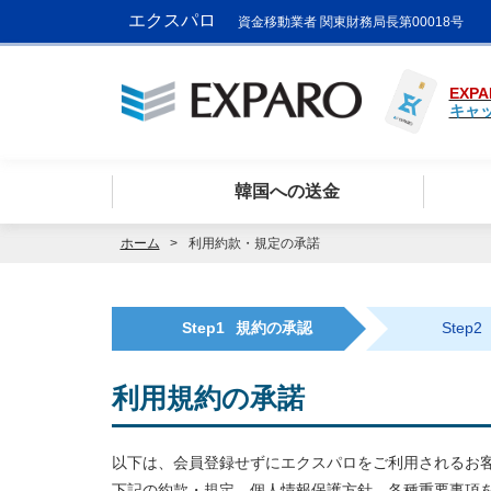
エクスパロ
資金移動業者 関東財務局長第00018号
EXPA
キャ
韓国への送金
ホーム
利用約款・規定の承諾
Step1
規約の承認
Step2
利用規約の承諾
以下は、会員登録せずにエクスパロをご利用されるお
下記の約款・規定、個人情報保護方針、各種重要事項