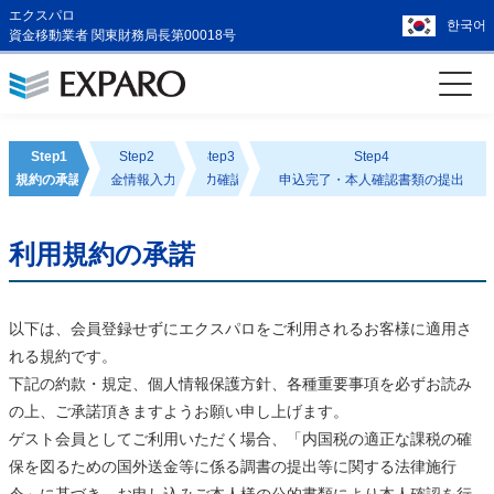
エクスパロ
한국어
資金移動業者 関東財務局長第00018号
Step1
Step2
Step3
Step4
規約の承認
送金情報入力
入力確認
申込完了・本人確認書類の提出
利用規約の承諾
以下は、会員登録せずにエクスパロをご利用されるお客様に適用さ
れる規約です。
下記の約款・規定、個人情報保護方針、各種重要事項を必ずお読み
の上、ご承諾頂きますようお願い申し上げます。
ゲスト会員としてご利用いただく場合、「内国税の適正な課税の確
保を図るための国外送金等に係る調書の提出等に関する法律施行