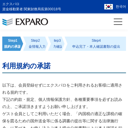
エクスパロ
한국어
資金移動業者 関東財務局長第00018号
Step1
Step2
Step3
Step4
規約の承認
送金情報入力
入力確認
申込完了・本人確認書類の提出
利用規約の承諾
以下は、会員登録せずにエクスパロをご利用されるお客様に適用さ
れる規約です。
下記の約款・規定、個人情報保護方針、各種重要事項を必ずお読み
の上、ご承諾頂きますようお願い申し上げます。
ゲスト会員としてご利用いただく場合、「内国税の適正な課税の確
保を図るための国外送金等に係る調書の提出等に関する法律施行