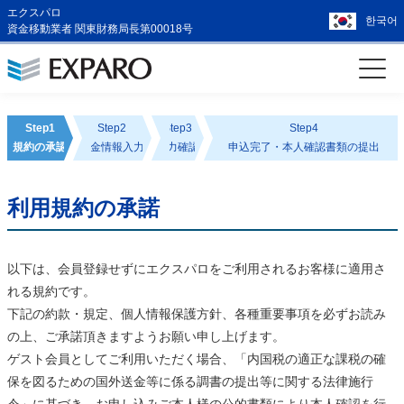
エクスパロ
한국어
資金移動業者 関東財務局長第00018号
Step1
Step2
Step3
Step4
規約の承認
送金情報入力
入力確認
申込完了・本人確認書類の提出
利用規約の承諾
以下は、会員登録せずにエクスパロをご利用されるお客様に適用さ
れる規約です。
下記の約款・規定、個人情報保護方針、各種重要事項を必ずお読み
の上、ご承諾頂きますようお願い申し上げます。
ゲスト会員としてご利用いただく場合、「内国税の適正な課税の確
保を図るための国外送金等に係る調書の提出等に関する法律施行