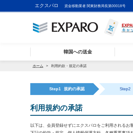
エクスパロ
資金移動業者 関東財務局長第00018号
EXPA
キャ
韓国への送金
ホーム
利用約款・規定の承諾
Step1
規約の承認
Step2
利用規約の承諾
以下は、会員登録せずにエクスパロをご利用されるお
下記の約款・規定、個人情報保護方針、各種重要事項