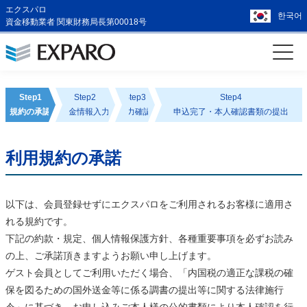
エクスパロ
한국어
資金移動業者 関東財務局長第00018号
Step1
Step2
Step3
Step4
規約の承認
送金情報入力
入力確認
申込完了・本人確認書類の提出
利用規約の承諾
以下は、会員登録せずにエクスパロをご利用されるお客様に適用さ
れる規約です。
下記の約款・規定、個人情報保護方針、各種重要事項を必ずお読み
の上、ご承諾頂きますようお願い申し上げます。
ゲスト会員としてご利用いただく場合、「内国税の適正な課税の確
保を図るための国外送金等に係る調書の提出等に関する法律施行