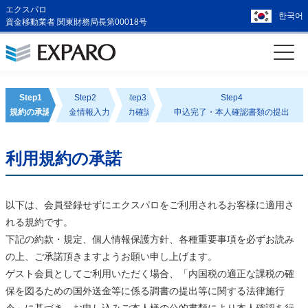
エクスパロ
한국어
資金移動業者 関東財務局長第00018号
Step1
Step2
Step3
Step4
規約の承認
送金情報入力
入力確認
申込完了・本人確認書類の提出
利用規約の承諾
以下は、会員登録せずにエクスパロをご利用されるお客様に適用さ
れる規約です。
下記の約款・規定、個人情報保護方針、各種重要事項を必ずお読み
の上、ご承諾頂きますようお願い申し上げます。
ゲスト会員としてご利用いただく場合、「内国税の適正な課税の確
保を図るための国外送金等に係る調書の提出等に関する法律施行