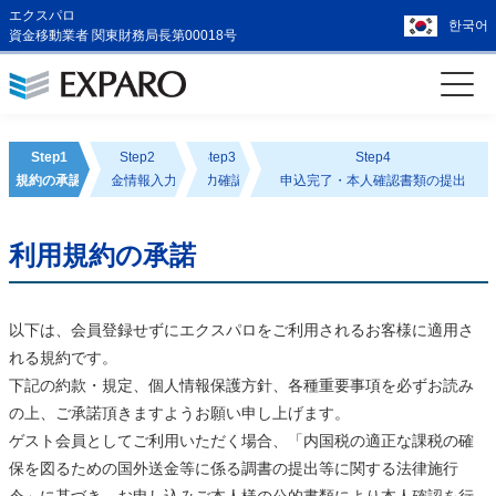
エクスパロ
한국어
資金移動業者 関東財務局長第00018号
Step1
Step2
Step3
Step4
規約の承認
送金情報入力
入力確認
申込完了・本人確認書類の提出
利用規約の承諾
以下は、会員登録せずにエクスパロをご利用されるお客様に適用さ
れる規約です。
下記の約款・規定、個人情報保護方針、各種重要事項を必ずお読み
の上、ご承諾頂きますようお願い申し上げます。
ゲスト会員としてご利用いただく場合、「内国税の適正な課税の確
保を図るための国外送金等に係る調書の提出等に関する法律施行