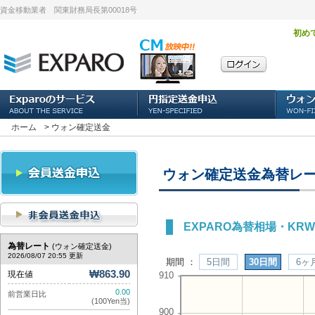
資金移動業者 関東財務局長第00018号
初め
ホーム
> ウォン確定送金
ウォン確定送金為替レ
EXPARO為替相場・KRW
為替レート
(ウォン確定送金)
2026/08/07 20:55 更新
期間 ：
5日間
30日間
6ヶ
₩863.90
現在値
0.00
前営業日比
(100Yen当)