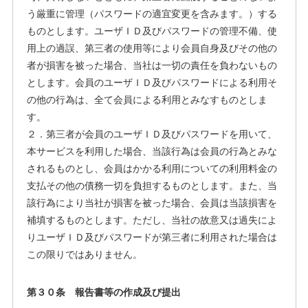
う厳重に管理（パスワードの適宜変更を含みます。）する
ものとします。ユーザＩＤ及びパスワードの管理不備、使
用上の過誤、第三者の使用等により会員自身及びその他の
者が損害を被った場合、当社は一切の責任を負わないもの
とします。会員のユーザＩＤ及びパスワードによる利用そ
の他の行為は、全て会員による利用とみなすものとしま
す。
２．第三者が会員のユーザＩＤ及びパスワードを用いて、
本サービスを利用した場合、当該行為は会員の行為とみな
されるものとし、会員はかかる利用についての利用料金の
支払その他の債務一切を負担するものとします。また、当
該行為により当社が損害を被った場合、会員は当該損害を
補填するものとします。ただし、当社の故意又は過失によ
りユーザＩＤ及びパスワードが第三者に利用された場合は
この限りではありません。
第３０条 報告書等の作成及び提出