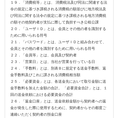
１９．「消費税等」とは、 消費税法及び同法に関連する法
令の規定に基づき課税される消費税の額並びに地方税法及
び同法に関する法令の規定に基づき課税される地方消費税
の額その他契約者が支払に際して負担すべき公租公課
２０．「ユーザＩＤ」とは、会員とその他の者を識別する
ために用いられる符号
２１．「パスワード」とは、ユーザＩＤと組み合わせて、
会員とその他の者を識別するために用いられる符号
２２．「会員等」とは、会員及び契約者
２３．「営業日」とは、当社が営業を行っている日
２４．「手数料」とは、別表Ｂに規定する送金手数料、返
金手数料及びこれに課される消費税相当額
２５．「必要資金」とは、各送金先において取引金額に送
金手数料を加えた金額の合計。 「必要資金合計」とは、１
回の送金依頼における必要資金の合計
２６．「返金口座」とは、送金依頼金額から契約者への返
金が発生した際に使用するために、契約者からその都度ご
連絡いただく契約者の預金口座