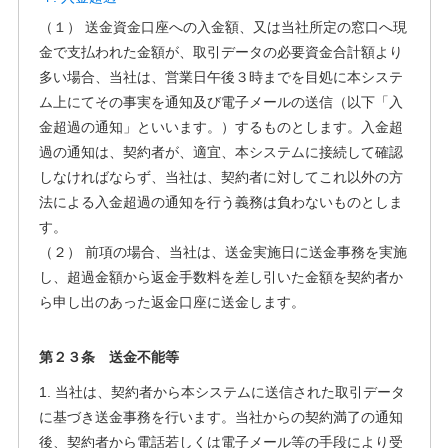
（１） 送金資金口座への入金額、又は当社所定の窓口へ現
金で支払われた金額が、取引データの必要資金合計額より
多い場合、当社は、営業日午後３時までを目処に本システ
ム上にてその事実を通知及び電子メールの送信（以下「入
金超過の通知」といいます。）するものとします。入金超
過の通知は、契約者が、適宜、本システムに接続して確認
しなければならず、当社は、契約者に対してこれ以外の方
法による入金超過の通知を行う義務は負わないものとしま
す。
（２） 前項の場合、当社は、送金実施日に送金事務を実施
し、超過金額から返金手数料を差し引いた金額を契約者か
ら申し出のあった返金口座に送金します。
第２３条 送金不能等
1. 当社は、契約者から本システムに送信された取引データ
に基づき送金事務を行います。当社からの契約満了の通知
後、契約者から電話若しくは電子メール等の手段により受