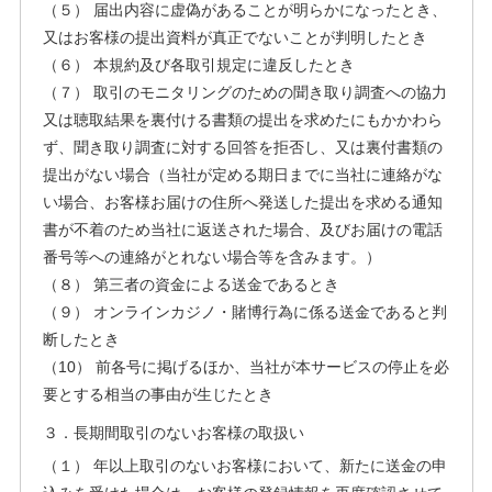
（５） 届出内容に虚偽があることが明らかになったとき、
又はお客様の提出資料が真正でないことが判明したとき
（６） 本規約及び各取引規定に違反したとき
（７） 取引のモニタリングのための聞き取り調査への協力
又は聴取結果を裏付ける書類の提出を求めたにもかかわら
ず、聞き取り調査に対する回答を拒否し、又は裏付書類の
提出がない場合（当社が定める期日までに当社に連絡がな
い場合、お客様お届けの住所へ発送した提出を求める通知
書が不着のため当社に返送された場合、及びお届けの電話
番号等への連絡がとれない場合等を含みます。）
（８） 第三者の資金による送金であるとき
（９） オンラインカジノ・賭博行為に係る送金であると判
断したとき
（10） 前各号に掲げるほか、当社が本サービスの停止を必
要とする相当の事由が生じたとき
３．長期間取引のないお客様の取扱い
（１） 年以上取引のないお客様において、新たに送金の申