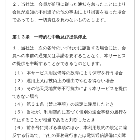
２．当社は、会員が前項に従った通知を怠ったことにより
会員が通知の不到達その他の事由により損害を被った場合
であっても、一切責任を負わないものとします。
第１３条 一時的な中断及び提供停止
１．当社は、次の各号のいずれかに該当する場合には、会
員への事前の通知又は承諾を要することなく、本サービス
の提供を中断することができるものとします。
（１） 本サービス用設備等の故障により保守を行う場合
（２） 運用上又は技術上の理由でやむを得ない場合
（３） その他天災地変等不可抗力により本サービスを提供
できない場合
（４） 第３１条（禁止事項）の規定に違反したとき
（５） 当社が、利用契約に基づく個別の送金事務の履行を
中止することが相当であると判断したとき
（６） 前各号に掲げる事項のほか、本利用規約の規定に違
反する行為で、当社の業務遂行または電気通信設備に支障