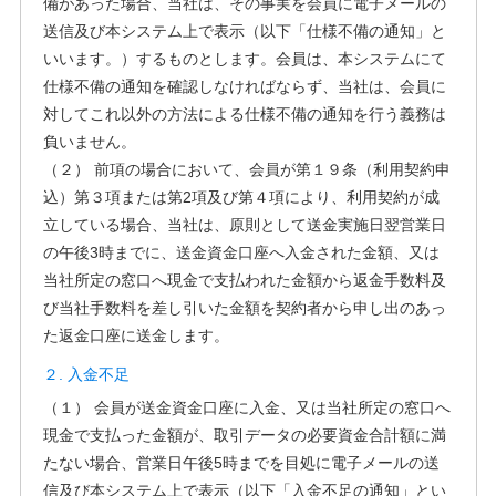
備があった場合、当社は、その事実を会員に電子メールの
送信及び本システム上で表示（以下「仕様不備の通知」と
いいます。）するものとします。会員は、本システムにて
仕様不備の通知を確認しなければならず、当社は、会員に
対してこれ以外の方法による仕様不備の通知を行う義務は
負いません。
（２） 前項の場合において、会員が第１９条（利用契約申
込）第３項または第2項及び第４項により、利用契約が成
立している場合、当社は、原則として送金実施日翌営業日
の午後3時までに、送金資金口座へ入金された金額、又は
当社所定の窓口へ現金で支払われた金額から返金手数料及
び当社手数料を差し引いた金額を契約者から申し出のあっ
た返金口座に送金します。
２. 入金不足
（１） 会員が送金資金口座に入金、又は当社所定の窓口へ
現金で支払った金額が、取引データの必要資金合計額に満
たない場合、営業日午後5時までを目処に電子メールの送
信及び本システム上で表示（以下「入金不足の通知」とい