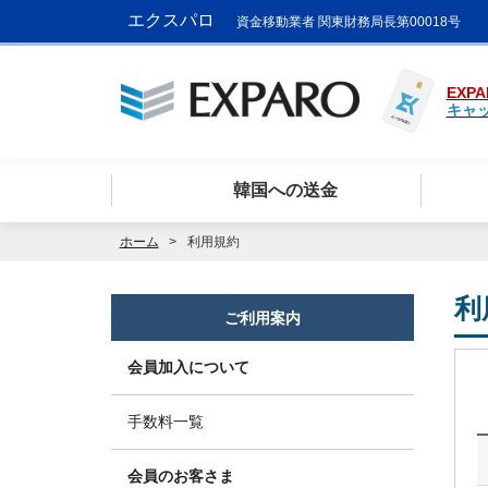
エクスパロ
資金移動業者 関東財務局長第00018号
EXPA
キャ
韓国への送金
ホーム
利用規約
利
ご利用案内
会員加入について
手数料一覧
会員のお客さま