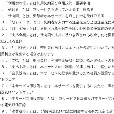
７．「利用契約等」とは利用契約及び利用規約、重要事項
８．「受領者」とは、本サービスを通してお金を受け取る者
９．「仕向国」とは、受領者が本サービスを通しお金を受け取る国
１０．「取引データ」とは、契約者が入力する送金先及び当該送金先に
１１．「取引金額」とは、適用される手数料を除く外国為替換算前の契
１２．「支払金額」とは、仕向国の法律に基づき課される税金または徴
支払われる金額
１３．「利用料金」とは、契約者が当社に提示された各取引についてお
利用料金が発生する場合があります
１４．「支払」とは、取引金額、利用料金等取引に掛かるお客様からの
１５．「支払手段」とは、本サービスのご利用に関連し当社にご提供い
１６．「会員設備」とは、本サービスの提供を受けるため会員が設置す
フトウェア
１７．「本サービス用設備」とは、本サービスを提供するにあたり、当
機器及びソフトウェア
１８．「本サービス用設備等」とは、 本サービス用設備及び本サービス
ける電気通信回線
１９．「消費税等」とは、 消費税法及び同法に関連する法令の規定に基