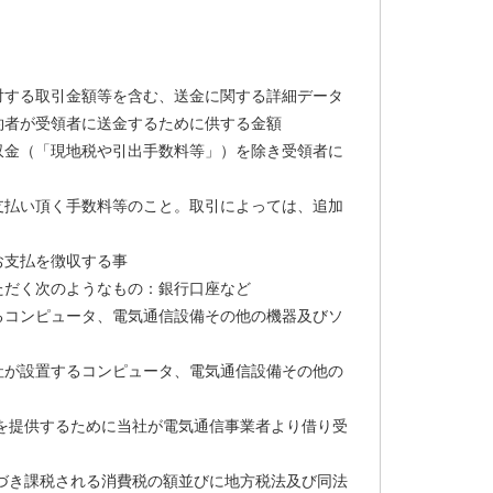
対する取引金額等を含む、送金に関する詳細データ
約者が受領者に送金するために供する金額
収金（「現地税や引出手数料等」）を除き受領者に
支払い頂く手数料等のこと。取引によっては、追加
お支払を徴収する事
ただく次のようなもの：銀行口座など
るコンピュータ、電気通信設備その他の機器及びソ
社が設置するコンピュータ、電気通信設備その他の
を提供するために当社が電気通信事業者より借り受
づき課税される消費税の額並びに地方税法及び同法