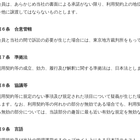
会員は、あらかじめ当社の書面による承諾がない限り、利用契約上の地
を他に譲渡してはならないものとします。
第６条 合意管轄
会員と当社の間で訴訟の必要が生じた場合には、東京地方裁判所をもっ
第７条 準拠法
利用契約等の成立、効力、履行及び解釈に関する準拠法は、日本法とし
第８条 協議等
利用契約等に規定のない事項及び規定された項目について疑義が生じた
します。なお、利用契約等の何れかの部分が無効である場合でも、利用
る無効の部分については、当該部分の趣旨に最も近い有効な規定を無効
第９条 言語