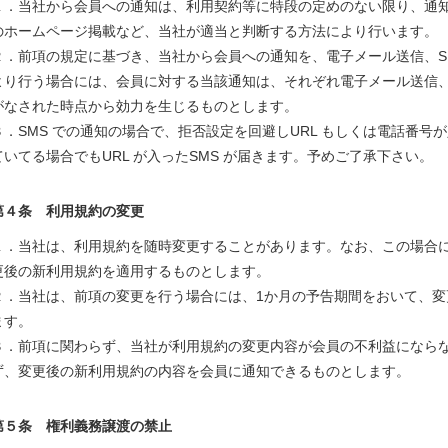
１．当社から会員への通知は、利用契約等に特段の定めのない限り、通知
のホームページ掲載など、当社が適当と判断する方法により行います。
２．前項の規定に基づき、当社から会員への通知を、電子メール送信、S
より行う場合には、会員に対する当該通知は、それぞれ電子メール送信、
がなされた時点から効力を生じるものとします。
３．SMS での通知の場合で、拒否設定を回避しURL もしくは電話番号が
ていてる場合でもURL が入ったSMS が届きます。予めご了承下さい。
第４条 利用規約の変更
１．当社は、利用規約を随時変更することがあります。なお、この場合
更後の新利用規約を適用するものとします。
２．当社は、前項の変更を行う場合には、1か月の予告期間をおいて、
ます。
３．前項に関わらず、当社が利用規約の変更内容が会員の不利益になら
ず、変更後の新利用規約の内容を会員に通知できるものとします。
第５条 権利義務譲渡の禁止