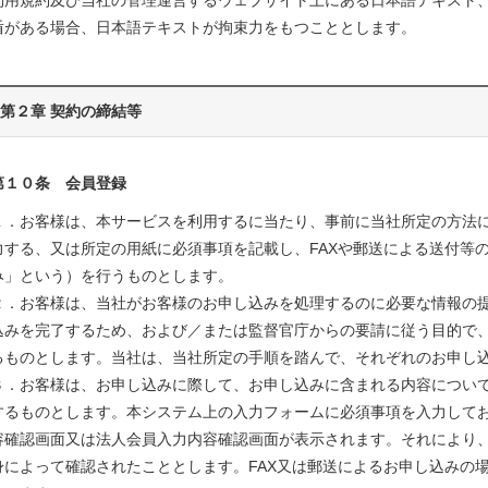
利用規約及び当社の管理運営するウェブサイト上にある日本語テキスト
盾がある場合、日本語テキストが拘束力をもつこととします。
第２章 契約の締結等
第１０条 会員登録
１．お客様は、本サービスを利用するに当たり、事前に当社所定の方法
力する、又は所定の用紙に必須事項を記載し、FAXや郵送による送付等
み」という）を行うものとします。
２．お客様は、当社がお客様のお申し込みを処理するのに必要な情報の
込みを完了するため、および／または監督官庁からの要請に従う目的で
るものとします。当社は、当社所定の手順を踏んで、それぞれのお申し
３．お客様は、お申し込みに際して、お申し込みに含まれる内容につい
するものとします。本システム上の入力フォームに必須事項を入力して
容確認画面又は法人会員入力内容確認画面が表示されます。それにより
身によって確認されたこととします。FAX又は郵送によるお申し込みの