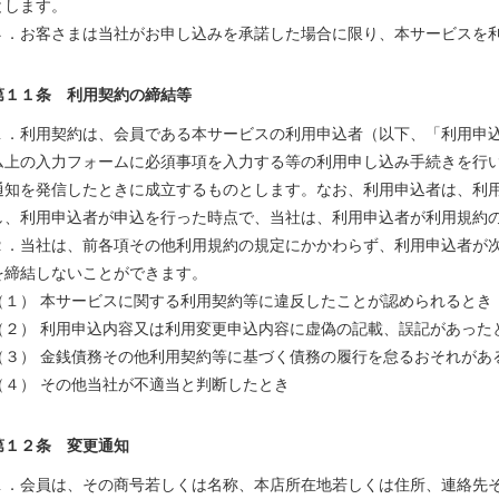
とします。
４．お客さまは当社がお申し込みを承諾した場合に限り、本サービスを
第１１条 利用契約の締結等
１．利用契約は、会員である本サービスの利用申込者（以下、「利用申
ム上の入力フォームに必須事項を入力する等の利用申し込み手続きを行
通知を発信したときに成立するものとします。なお、利用申込者は、利
し、利用申込者が申込を行った時点で、当社は、利用申込者が利用規約
２．当社は、前各項その他利用規約の規定にかかわらず、利用申込者が
を締結しないことができます。
（１） 本サービスに関する利用契約等に違反したことが認められるとき
（２） 利用申込内容又は利用変更申込内容に虚偽の記載、誤記があった
（３） 金銭債務その他利用契約等に基づく債務の履行を怠るおそれがあ
（４） その他当社が不適当と判断したとき
第１２条 変更通知
１．会員は、その商号若しくは名称、本店所在地若しくは住所、連絡先