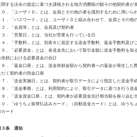
に関する法令の規定に基づき課税される地方消費税の額その他契約者が
２０．「ユーザＩＤ」とは、会員とその他の者を識別するために用いら
２１．「パスワード」とは、ユーザＩＤと組み合わせて、会員とその他
２２．「会員等」とは、会員及び契約者
２３．「営業日」とは、当社が営業を行っている日
２４．「手数料」とは、別表Ｂに規定する送金手数料、返金手数料及び
２５．「必要資金」とは、各送金先において取引金額に送金手数料を加え
金依頼における必要資金の合計
２６．「返金口座」とは、送金依頼金額から契約者への返金が発生した
ただく契約者の預金口座
２７．「送金実施日」とは、契約者が取引データにより指定した送金手
２８．「送金事務」とは、利用契約により、取引データに基づき行う送
２９．「送金資金口座」とは、契約者が必要資金合計相当額を振り込む
３０．「ゆうちょ振替払込みカード」（自動送金カード）とは、ゆうち
のカード
第３条 通知