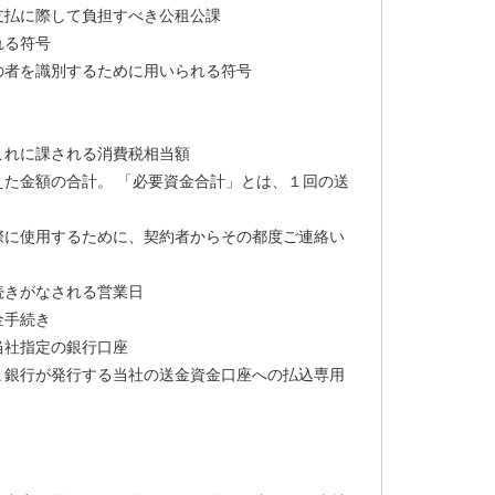
支払に際して負担すべき公租公課
れる符号
の者を識別するために用いられる符号
これに課される消費税相当額
た金額の合計。 「必要資金合計」とは、１回の送
際に使用するために、契約者からその都度ご連絡い
続きがなされる営業日
金手続き
当社指定の銀行口座
ょ銀行が発行する当社の送金資金口座への払込専用