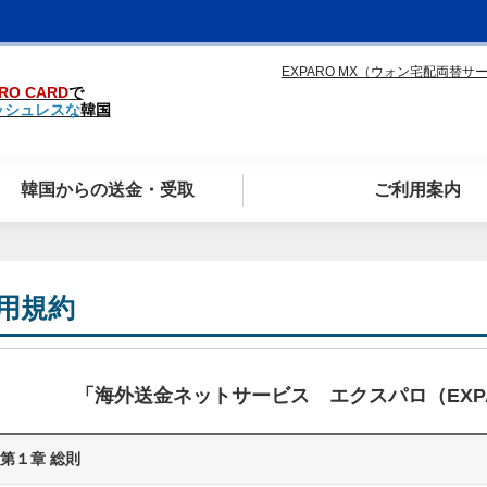
EXPARO MX（ウォン宅配両替サ
RO CARD
で
ッシュレスな
韓国
韓国からの送金・受取
ご利用案内
用規約
「海外送金ネットサービス エクスパロ（EXPA
第１章 総則