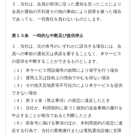
２．当社は、会員が前項に従った通知を怠ったことにより
会員が通知の不到達その他の事由により損害を被った場合
であっても、一切責任を負わないものとします。
第１３条 一時的な中断及び提供停止
１．当社は、次の各号のいずれかに該当する場合には、会
員への事前の通知又は承諾を要することなく、本サービス
の提供を中断することができるものとします。
（１） 本サービス用設備等の故障により保守を行う場合
（２） 運用上又は技術上の理由でやむを得ない場合
（３） その他天災地変等不可抗力により本サービスを提供
できない場合
（４） 第３１条（禁止事項）の規定に違反したとき
（５） 当社が、利用契約に基づく個別の送金事務の履行を
中止することが相当であると判断したとき
（６） 前各号に掲げる事項のほか、本利用規約の規定に違
反する行為で、当社の業務遂行または電気通信設備に支障