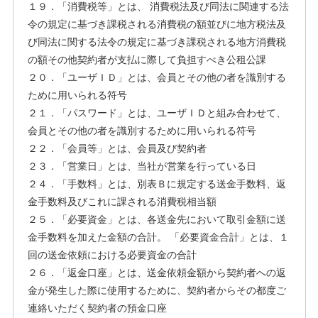
１９．「消費税等」とは、 消費税法及び同法に関連する法
令の規定に基づき課税される消費税の額並びに地方税法及
び同法に関する法令の規定に基づき課税される地方消費税
の額その他契約者が支払に際して負担すべき公租公課
２０．「ユーザＩＤ」とは、会員とその他の者を識別する
ために用いられる符号
２１．「パスワード」とは、ユーザＩＤと組み合わせて、
会員とその他の者を識別するために用いられる符号
２２．「会員等」とは、会員及び契約者
２３．「営業日」とは、当社が営業を行っている日
２４．「手数料」とは、別表Ｂに規定する送金手数料、返
金手数料及びこれに課される消費税相当額
２５．「必要資金」とは、各送金先において取引金額に送
金手数料を加えた金額の合計。 「必要資金合計」とは、１
回の送金依頼における必要資金の合計
２６．「返金口座」とは、送金依頼金額から契約者への返
金が発生した際に使用するために、契約者からその都度ご
連絡いただく契約者の預金口座