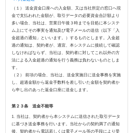
（１） 送金資金口座への入金額、又は当社所定の窓口へ現
金で支払われた金額が、取引データの必要資金合計額より
多い場合、当社は、営業日午後３時までを目処に本システ
ム上にてその事実を通知及び電子メールの送信（以下「入
金超過の通知」といいます。）するものとします。入金超
過の通知は、契約者が、適宜、本システムに接続して確認
しなければならず、当社は、契約者に対してこれ以外の方
法による入金超過の通知を行う義務は負わないものとしま
す。
（２） 前項の場合、当社は、送金実施日に送金事務を実施
し、超過金額から返金手数料を差し引いた金額を契約者か
ら申し出のあった返金口座に送金します。
第２３条 送金不能等
1. 当社は、契約者から本システムに送信された取引データ
に基づき送金事務を行います。当社からの契約満了の通知
後、契約者から電話若しくは電子メール等の手段により受