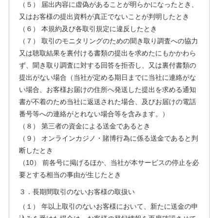
（５） 届出内容に虚偽があることが明らかになったとき、
又はお客様の提出資料が真正でないことが判明したとき
（６） 本規約及び各取引規定に違反したとき
（７） 取引のモニタリングのための聞き取り調査への協力
又は聴取結果を裏付ける書類の提出を求めたにもかかわら
ず、聞き取り調査に対する回答を拒否し、又は裏付書類の
提出がない場合（当社が定める期日までに当社に連絡がな
い場合、お客様お届けの住所へ発送した提出を求める通知
書が不着のため当社に返送された場合、及びお届けの電話
番号等への連絡がとれない場合等を含みます。）
（８） 第三者の資金による送金であるとき
（９） オンラインカジノ・賭博行為に係る送金であると判
断したとき
（10） 前各号に掲げるほか、当社が本サービスの停止を必
要とする相当の事由が生じたとき
３．長期間取引のないお客様の取扱い
（１） 年以上取引のないお客様において、新たに送金の申