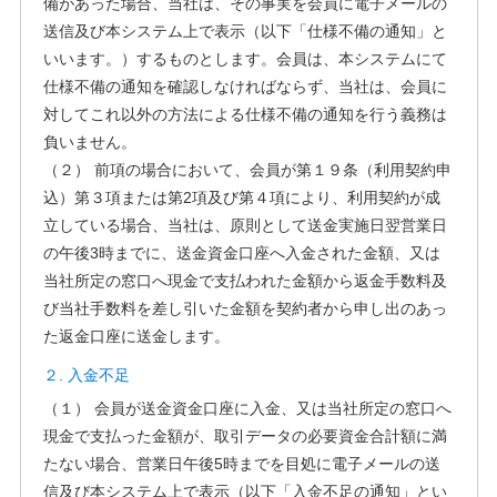
備があった場合、当社は、その事実を会員に電子メールの
送信及び本システム上で表示（以下「仕様不備の通知」と
いいます。）するものとします。会員は、本システムにて
仕様不備の通知を確認しなければならず、当社は、会員に
対してこれ以外の方法による仕様不備の通知を行う義務は
負いません。
（２） 前項の場合において、会員が第１９条（利用契約申
込）第３項または第2項及び第４項により、利用契約が成
立している場合、当社は、原則として送金実施日翌営業日
の午後3時までに、送金資金口座へ入金された金額、又は
当社所定の窓口へ現金で支払われた金額から返金手数料及
び当社手数料を差し引いた金額を契約者から申し出のあっ
た返金口座に送金します。
２. 入金不足
（１） 会員が送金資金口座に入金、又は当社所定の窓口へ
現金で支払った金額が、取引データの必要資金合計額に満
たない場合、営業日午後5時までを目処に電子メールの送
信及び本システム上で表示（以下「入金不足の通知」とい