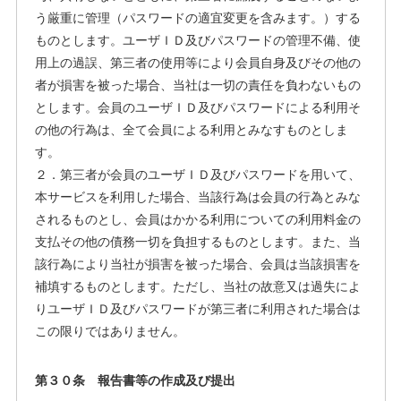
う厳重に管理（パスワードの適宜変更を含みます。）する
ものとします。ユーザＩＤ及びパスワードの管理不備、使
用上の過誤、第三者の使用等により会員自身及びその他の
者が損害を被った場合、当社は一切の責任を負わないもの
とします。会員のユーザＩＤ及びパスワードによる利用そ
の他の行為は、全て会員による利用とみなすものとしま
す。
２．第三者が会員のユーザＩＤ及びパスワードを用いて、
本サービスを利用した場合、当該行為は会員の行為とみな
されるものとし、会員はかかる利用についての利用料金の
支払その他の債務一切を負担するものとします。また、当
該行為により当社が損害を被った場合、会員は当該損害を
補填するものとします。ただし、当社の故意又は過失によ
りユーザＩＤ及びパスワードが第三者に利用された場合は
この限りではありません。
第３０条 報告書等の作成及び提出