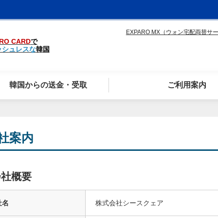
EXPARO MX（ウォン宅配両替サ
RO CARD
で
ッシュレスな
韓国
韓国からの送金・受取
ご利用案内
社案内
会社概要
社名
株式会社シースクェア