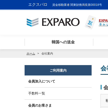
エクスパロ
資金移動業者 関東財務局長第00018号
EXPA
キャ
韓国への送金
ホーム
会社案内
会
ご利用案内
会員加入について
手数料一覧
会員のお客さま