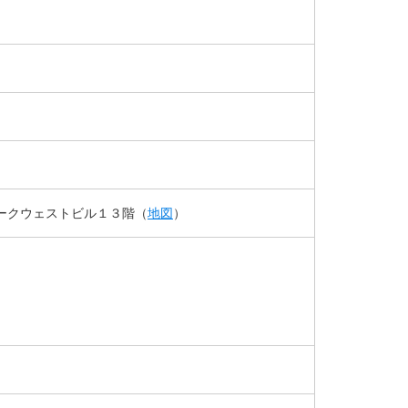
ークウェストビル１３階（
地図
）