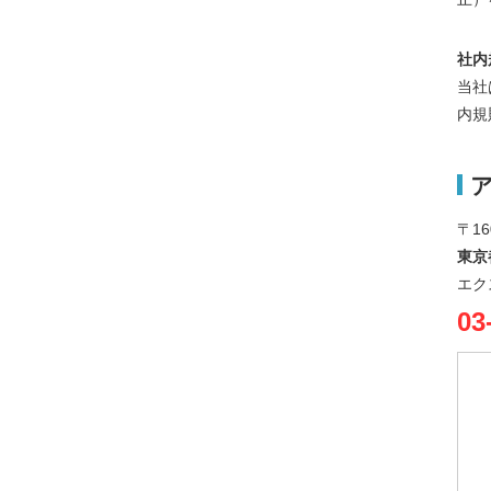
社内
当社
内規
〒16
東京
エク
03