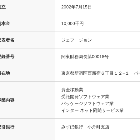
設立
2002年7月15日
資本金
10,000千円
代表者名
ジェフ ジョン
登録番号
関東財務局長第00018号
所在地
東京都新宿区西新宿６丁目１２−１ パ
資金移動業
受託開発ソフトウェア業
事業内容
パッケージソフトウェア業
インター ネット附随サービス業
取引銀行
みずほ銀行 小舟町支店