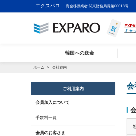
エクスパロ
資金移動業者 関東財務局長第00018号
EXPA
キャ
韓国への送金
ホーム
会社案内
会
ご利用案内
会員加入について
手数料一覧
会員のお客さま