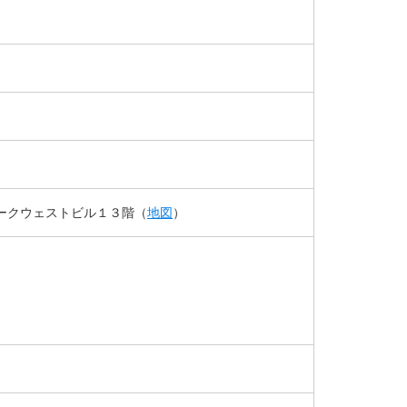
ークウェストビル１３階（
地図
）