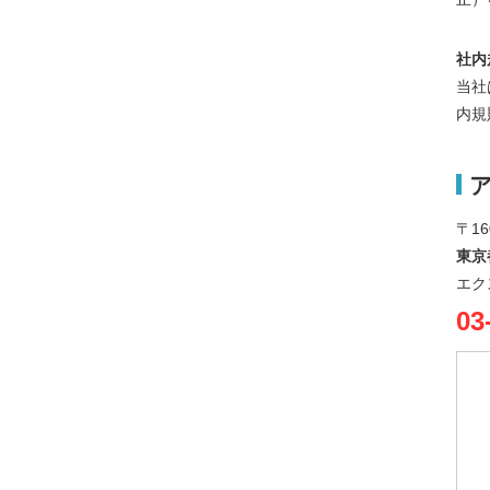
社内
当社
内規
〒16
東京
エク
03