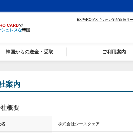
EXPARO MX（ウォン宅配両替サ
RO CARD
で
ッシュレスな
韓国
韓国からの送金・受取
ご利用案内
社案内
会社概要
社名
株式会社シースクェア