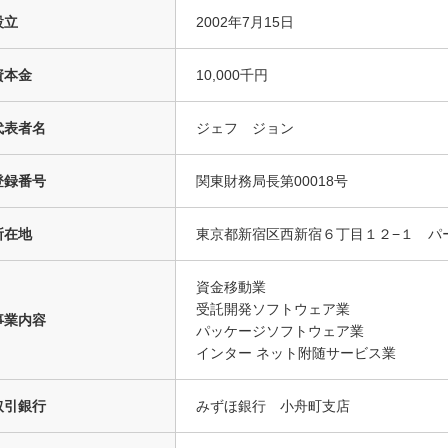
設立
2002年7月15日
資本金
10,000千円
代表者名
ジェフ ジョン
登録番号
関東財務局長第00018号
所在地
東京都新宿区西新宿６丁目１２−１ パ
資金移動業
受託開発ソフトウェア業
事業内容
パッケージソフトウェア業
インター ネット附随サービス業
取引銀行
みずほ銀行 小舟町支店