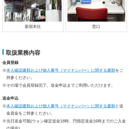
新宿本社
窓口
取扱業務内容
会員登録
※
本人確認書類および個人番号（マイナンバー）に関する書類
をご
持参ください。
※その場で会員登録完了、送金申込までご利用いただけます。
送金申込
※
本人確認書類および個人番号（マイナンバー）に関する書類
と送
金資金をご持参ください。
※当日送金可能(ウォン確定送金18時、円指定送金16時までのご入金
の場合)。