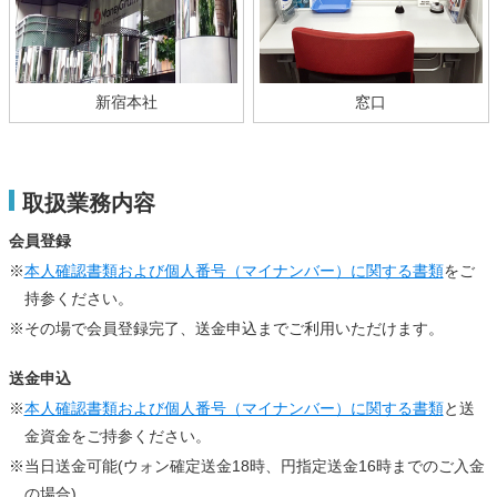
新宿本社
窓口
取扱業務内容
会員登録
※
本人確認書類および個人番号（マイナンバー）に関する書類
をご
持参ください。
※その場で会員登録完了、送金申込までご利用いただけます。
送金申込
※
本人確認書類および個人番号（マイナンバー）に関する書類
と送
金資金をご持参ください。
※当日送金可能(ウォン確定送金18時、円指定送金16時までのご入金
の場合)。