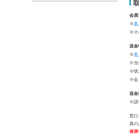
会員
※
本
※そ
送金
※
本
※当
※状
※会
送金
※請
窓口
真の
健康