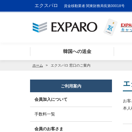
エクスパロ
資金移動業者 関東財務局長第00018号
EXPA
キャ
韓国への送金
ホーム
エクスパロ 窓口のご案内
エ
ご利用案内
会員加入について
お客
本人
手数料一覧
会員のお客さま