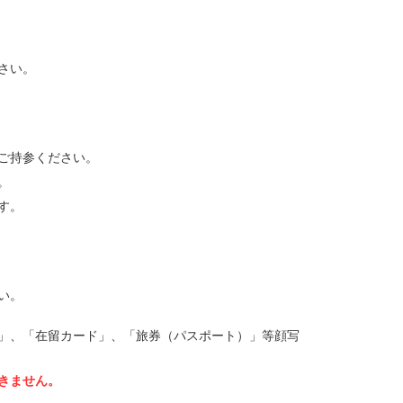
さい。
ご持参ください。
。
す。
い。
」、「在留カード」、「旅券（パスポート）」等顔写
きません。