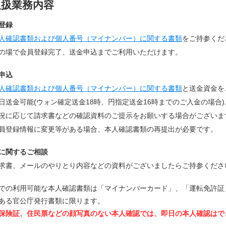
取扱業務内容
登録
人確認書類および個人番号（マイナンバー）に関する書類
をご持参くだ
の場で会員登録完了、送金申込までご利用いただけます。
申込
人確認書類および個人番号（マイナンバー）に関する書類
と送金資金を
日送金可能(ウォン確定送金18時、円指定送金16時までのご入金の場合)
況に応じて請求書などの確認資料のご提示をお願いする場合がございま
員登録情報に変更等がある場合、本人確認書類の再提出が必要です。
に関するご相談
求書、メールのやりとり内容などの資料がございましたらご持参くださ
での利用可能な本人確認書類は「マイナンバーカード」、「運転免許証
ある官公庁発行書類に限ります。
保険証、住民票などの顔写真のない本人確認では、即日の本人確認はで