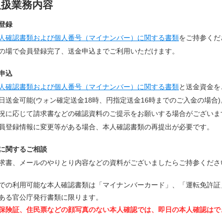
取扱業務内容
登録
人確認書類および個人番号（マイナンバー）に関する書類
をご持参くだ
の場で会員登録完了、送金申込までご利用いただけます。
申込
人確認書類および個人番号（マイナンバー）に関する書類
と送金資金を
日送金可能(ウォン確定送金18時、円指定送金16時までのご入金の場合)
況に応じて請求書などの確認資料のご提示をお願いする場合がございま
員登録情報に変更等がある場合、本人確認書類の再提出が必要です。
に関するご相談
求書、メールのやりとり内容などの資料がございましたらご持参くださ
での利用可能な本人確認書類は「マイナンバーカード」、「運転免許証
ある官公庁発行書類に限ります。
保険証、住民票などの顔写真のない本人確認では、即日の本人確認はで