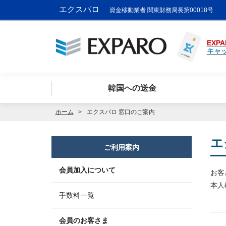
エクスパロ
資金移動業者 関東財務局長第00018号
EXPA
キャ
韓国への送金
ホーム
エクスパロ 窓口のご案内
エ
ご利用案内
会員加入について
お客
本人
手数料一覧
会員のお客さま