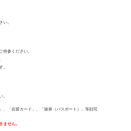
さい。
ご持参ください。
。
す。
い。
」、「在留カード」、「旅券（パスポート）」等顔写
きません。