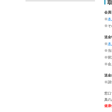
会員
※
本
※そ
送金
※
本
※当
※状
※会
送金
※請
窓口
真の
健康