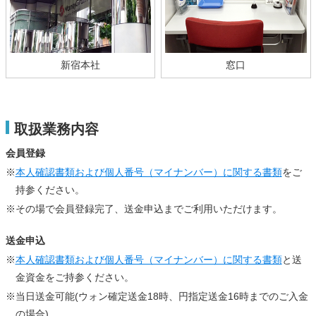
新宿本社
窓口
取扱業務内容
会員登録
※
本人確認書類および個人番号（マイナンバー）に関する書類
をご
持参ください。
※その場で会員登録完了、送金申込までご利用いただけます。
送金申込
※
本人確認書類および個人番号（マイナンバー）に関する書類
と送
金資金をご持参ください。
※当日送金可能(ウォン確定送金18時、円指定送金16時までのご入金
の場合)。