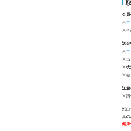
会員
※
本
※そ
送金
※
本
※当
※状
※会
送金
※請
窓口
真の
健康