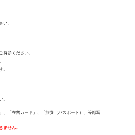
さい。
ご持参ください。
。
す。
い。
」、「在留カード」、「旅券（パスポート）」等顔写
きません。