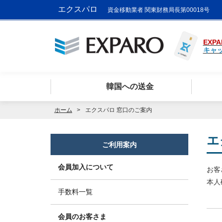
エクスパロ
資金移動業者 関東財務局長第00018号
EXPA
キャ
韓国への送金
ホーム
エクスパロ 窓口のご案内
エ
ご利用案内
会員加入について
お客
本人
手数料一覧
会員のお客さま