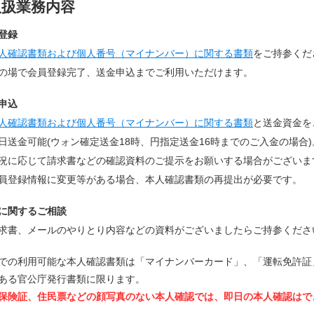
取扱業務内容
登録
人確認書類および個人番号（マイナンバー）に関する書類
をご持参くだ
の場で会員登録完了、送金申込までご利用いただけます。
申込
人確認書類および個人番号（マイナンバー）に関する書類
と送金資金を
日送金可能(ウォン確定送金18時、円指定送金16時までのご入金の場合)
況に応じて請求書などの確認資料のご提示をお願いする場合がございま
員登録情報に変更等がある場合、本人確認書類の再提出が必要です。
に関するご相談
求書、メールのやりとり内容などの資料がございましたらご持参くださ
での利用可能な本人確認書類は「マイナンバーカード」、「運転免許証
ある官公庁発行書類に限ります。
保険証、住民票などの顔写真のない本人確認では、即日の本人確認はで