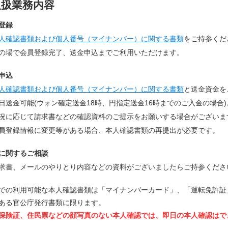
取扱業務内容
登録
人確認書類および個人番号（マイナンバー）に関する書類
をご持参くだ
の場で会員登録完了、送金申込までご利用いただけます。
申込
人確認書類および個人番号（マイナンバー）に関する書類
と送金資金を
日送金可能(ウォン確定送金18時、円指定送金16時までのご入金の場合)
況に応じて請求書などの確認資料のご提示をお願いする場合がございま
員登録情報に変更等がある場合、本人確認書類の再提出が必要です。
に関するご相談
求書、メールのやりとり内容などの資料がございましたらご持参くださ
での利用可能な本人確認書類は「マイナンバーカード」、「運転免許証
ある官公庁発行書類に限ります。
保険証、住民票などの顔写真のない本人確認では、即日の本人確認はで