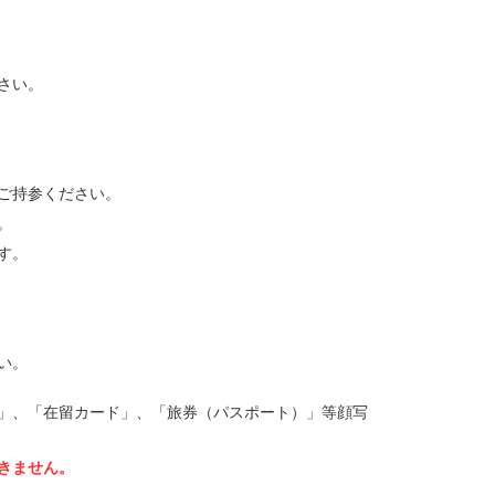
さい。
ご持参ください。
。
す。
い。
」、「在留カード」、「旅券（パスポート）」等顔写
きません。