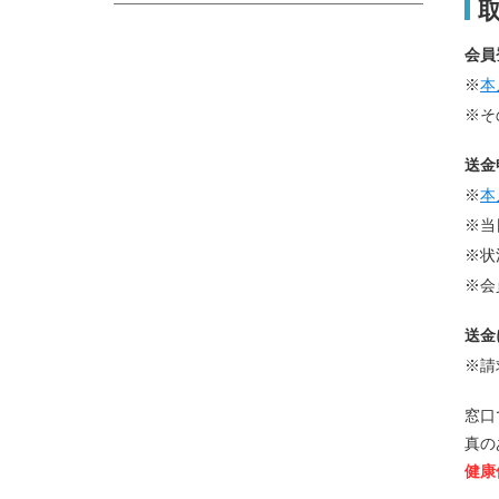
会員
※
本
※そ
送金
※
本
※当
※状
※会
送金
※請
窓口
真の
健康