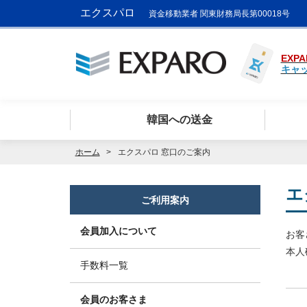
エクスパロ
資金移動業者 関東財務局長第00018号
EXPA
キャ
韓国への送金
ホーム
エクスパロ 窓口のご案内
エ
ご利用案内
会員加入について
お客
本人
手数料一覧
会員のお客さま