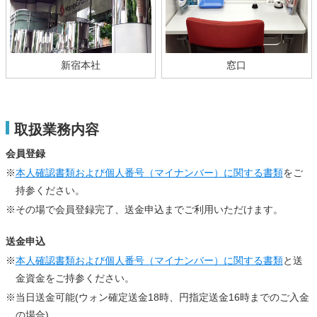
新宿本社
窓口
取扱業務内容
会員登録
※
本人確認書類および個人番号（マイナンバー）に関する書類
をご
持参ください。
※その場で会員登録完了、送金申込までご利用いただけます。
送金申込
※
本人確認書類および個人番号（マイナンバー）に関する書類
と送
金資金をご持参ください。
※当日送金可能(ウォン確定送金18時、円指定送金16時までのご入金
の場合)。