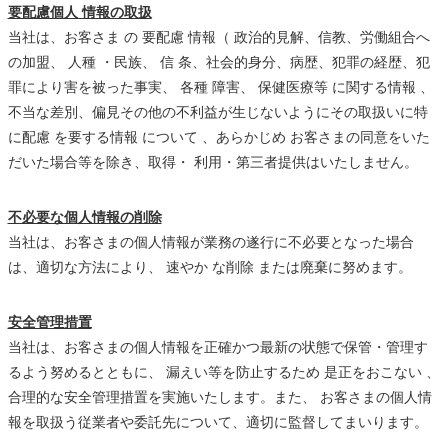
要配慮個人 情報の取扱
当社は、お客さま の 要配慮 情報（ 政治的見解、信教、労働組合へ
の加盟、 人種 ・民族、 信 条、社会的身分、病歴、犯罪の経歴、犯
罪により害を被った事実、 各種 障害、 保健医療等 に関する情報 、
不当な差別、偏見その他の不利益が生じないようにその取扱いに特
に配慮 を要する情報 について 、あらかじめ お客さまの同意をいた
だいた場合等を除き、取得・ 利用・第三者提供はいたしません。
不必要な個人情報の削除
当社は、お客さまの個人情報が業務の遂行に不必要となった場合
は、適切な方法により、 速やか な削除 または廃棄に努めます。
安全管理措置
当社は、お客さまの個人情報を正確かつ最新の状態で保管・管理す
るよう努めるとともに、 漏えい等を防止するため 是正をおこない 、
合理的な安全管理措置を実施いたします。また、 お客さまの個人情
報を取扱う従業者や委託先について、適切に監督してまいります。