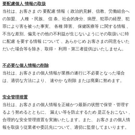
要配慮個人 情報の取扱
当社は、お客さま の 要配慮 情報（ 政治的見解、信教、労働組合へ
の加盟、 人種 ・民族、 信 条、社会的身分、病歴、犯罪の経歴、犯
罪により害を被った事実、 各種 障害、 保健医療等 に関する情報 、
不当な差別、偏見その他の不利益が生じないようにその取扱いに特
に配慮 を要する情報 について 、あらかじめ お客さまの同意をいた
だいた場合等を除き、取得・ 利用・第三者提供はいたしません。
不必要な個人情報の削除
当社は、お客さまの個人情報が業務の遂行に不必要となった場合
は、適切な方法により、 速やか な削除 または廃棄に努めます。
安全管理措置
当社は、お客さまの個人情報を正確かつ最新の状態で保管・管理す
るよう努めるとともに、 漏えい等を防止するため 是正をおこない 、
合理的な安全管理措置を実施いたします。また、 お客さまの個人情
報を取扱う従業者や委託先について、適切に監督してまいります。