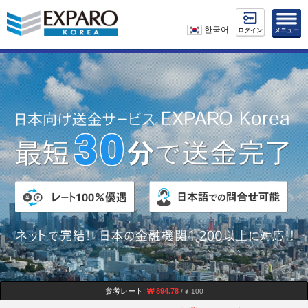
한국어
ログイン
メニュー
参考レート:
₩ 894.78
/ ¥ 100