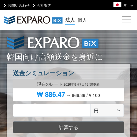
お問い合わせ
会社案内
JP
法人
個人
韓国向け高額送金を身近に
送金シミュレーション
現在のレート
2026年8月7日18:50更新
₩ 886.47
～ 866.36 / ¥ 100
計算する