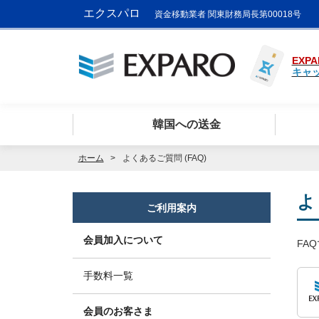
エクスパロ
資金移動業者 関東財務局長第00018号
EXPA
キャ
韓国への送金
ホーム
よくあるご質問 (FAQ)
よ
ご利用案内
会員加入について
FA
手数料一覧
会員のお客さま