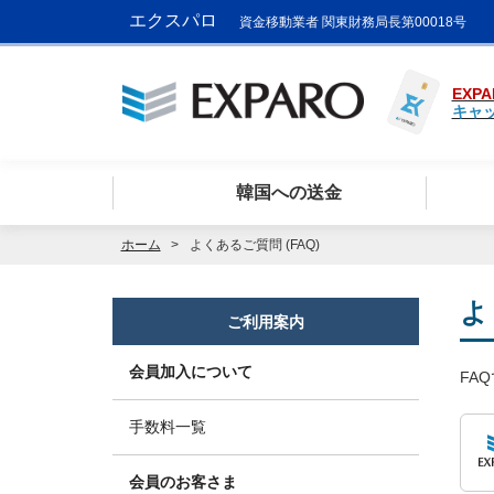
エクスパロ
資金移動業者 関東財務局長第00018号
EXPA
キャ
韓国への送金
ホーム
よくあるご質問 (FAQ)
よ
ご利用案内
会員加入について
FA
手数料一覧
会員のお客さま