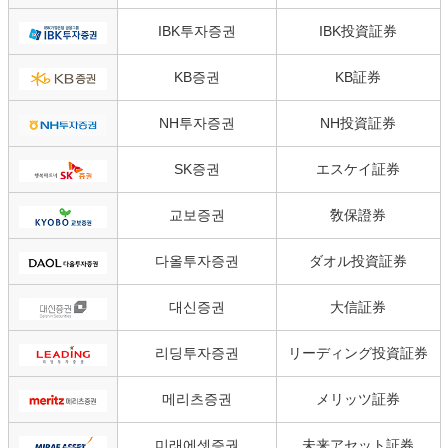
IBK투자증권
IBK投資証券
KB증권
KB証券
NH투자증권
NH投資証券
SK증권
エスケイ証券
교보증권
敎保證券
다올투자증권
ダオル投資証券
대신증권
大信証券
리딩투자증권
リーディング投資証券
메리츠증권
メリッツ証券
미래에셋증권
未来アセット証券