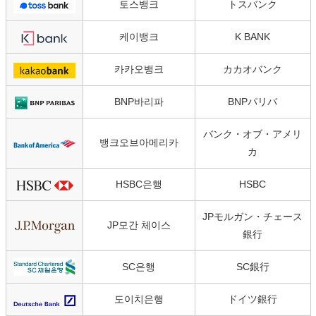
토스뱅크
トスバンク
케이뱅크
K BANK
카카오뱅크
カカオバンク
BNP바리파
BNPパリバ
バンク・オブ・アメリ
뱅크오브아메리카
カ
HSBC은행
HSBC
JPモルガン・チェース
JP모간 체이스
銀行
SC은행
SC銀行
도이치은행
ドイツ銀行