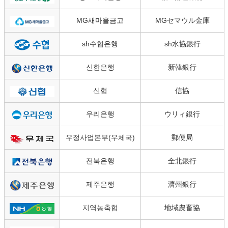
MG새마을금고
MGセマウル金庫
sh수협은행
sh水協銀行
신한은행
新韓銀行
신협
信協
우리은행
ウリィ銀行
우정사업본부(우체국)
郵便局
전북은행
全北銀行
제주은행
濟州銀行
지역농축협
地域農畜協