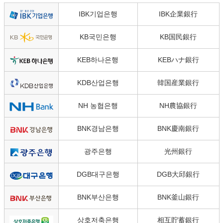
IBK기업은행
IBK企業銀行
KB국민은행
KB国民銀行
KEB하나은행
KEBハナ銀行
KDB산업은행
韓国産業銀行
NH 농협은행
NH農協銀行
BNK경남은행
BNK慶南銀行
광주은행
光州銀行
DGB대구은행
DGB大邱銀行
BNK부산은행
BNK釜山銀行
상호저축은행
相互貯蓄銀行