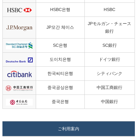
HSBC은행
HSBC
JPモルガン・チェース
JP모간 체이스
銀行
SC은행
SC銀行
도이치은행
ドイツ銀行
한국씨티은행
シティバンク
중국공상은행
中国工商銀行
중국은행
中国銀行
ご利用案内