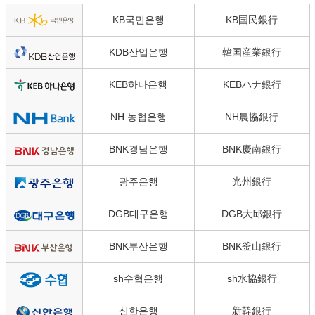
KB국민은행
KB国民銀行
KDB산업은행
韓国産業銀行
KEB하나은행
KEBハナ銀行
NH 농협은행
NH農協銀行
BNK경남은행
BNK慶南銀行
광주은행
光州銀行
DGB대구은행
DGB大邱銀行
BNK부산은행
BNK釜山銀行
sh수협은행
sh水協銀行
신한은행
新韓銀行