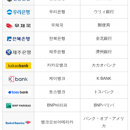
우리은행
ウリィ銀行
우체국
郵便局
전북은행
全北銀行
제주은행
濟州銀行
카카오뱅크
カカオバンク
케이뱅크
K BANK
토스뱅크
トスバンク
BNP바리파
BNPパリバ
バンク・オブ・アメリ
뱅크오브아메리카
カ