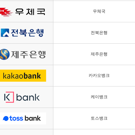
우체국
전북은행
제주은행
카카오뱅크
케이뱅크
토스뱅크