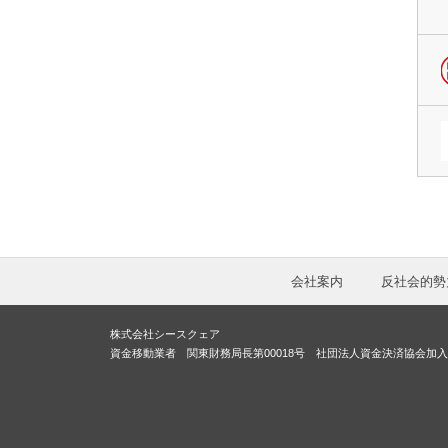
会社案内
反社会的勢
株式会社シースクェア
資金移動業者 関東財務局長第00018号 社団法人資金決済協会加入 