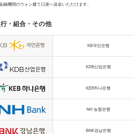
金融機関のウォン建て口座へ送金いただけます。
銀行・組合・その他
KB국민은행
KDB산업은행
KEB하나은행
NH 농협은행
BNK경남은행