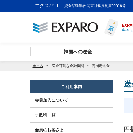
エクスパロ
資金移動業者 関東財務局長第00018号
EXPA
キャ
韓国への送金
ホーム
送金可能な金融機関
円指定送金
送
ご利用案内
会員加入について
手数料一覧
円
会員のお客さま