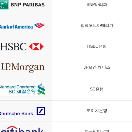
BNP바리파
뱅크오브아메리카
HSBC은행
JP모간 체이스
SC은행
도이치은행
한국씨티은행