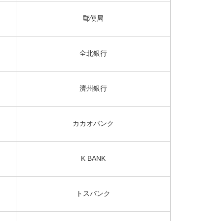
郵便局
全北銀行
濟州銀行
カカオバンク
K BANK
トスバンク