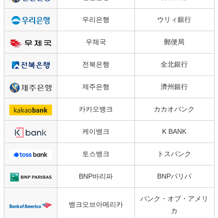
우리은행
ウリィ銀行
우체국
郵便局
전북은행
全北銀行
제주은행
濟州銀行
카카오뱅크
カカオバンク
케이뱅크
K BANK
토스뱅크
トスバンク
BNP바리파
BNPパリバ
バンク・オブ・アメリ
뱅크오브아메리카
カ