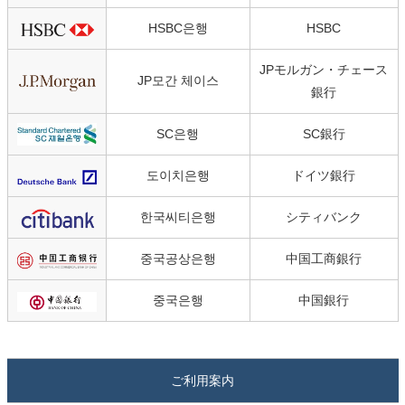
HSBC은행
HSBC
JPモルガン・チェース
JP모간 체이스
銀行
SC은행
SC銀行
도이치은행
ドイツ銀行
한국씨티은행
シティバンク
중국공상은행
中国工商銀行
중국은행
中国銀行
ご利用案内