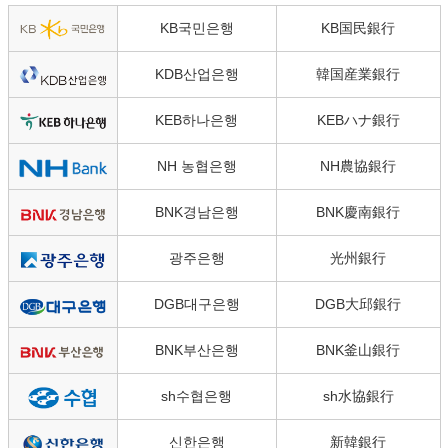
KB국민은행
KB国民銀行
KDB산업은행
韓国産業銀行
KEB하나은행
KEBハナ銀行
NH 농협은행
NH農協銀行
BNK경남은행
BNK慶南銀行
광주은행
光州銀行
DGB대구은행
DGB大邱銀行
BNK부산은행
BNK釜山銀行
sh수협은행
sh水協銀行
신한은행
新韓銀行