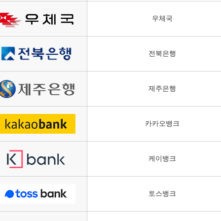
우체국
전북은행
제주은행
카카오뱅크
케이뱅크
토스뱅크