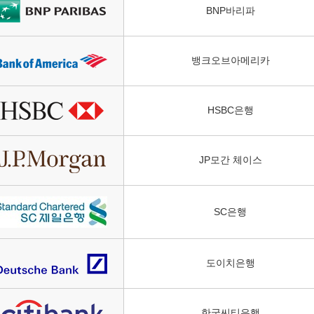
BNP바리파
뱅크오브아메리카
HSBC은행
JP모간 체이스
SC은행
도이치은행
한국씨티은행