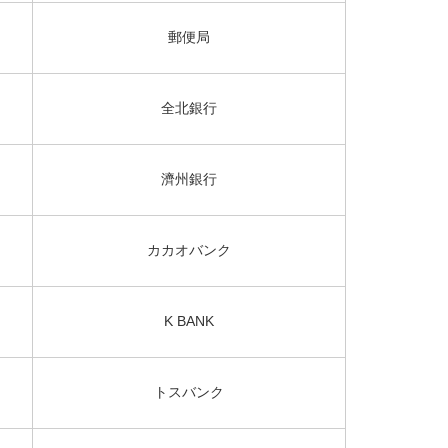
郵便局
全北銀行
濟州銀行
カカオバンク
K BANK
トスバンク