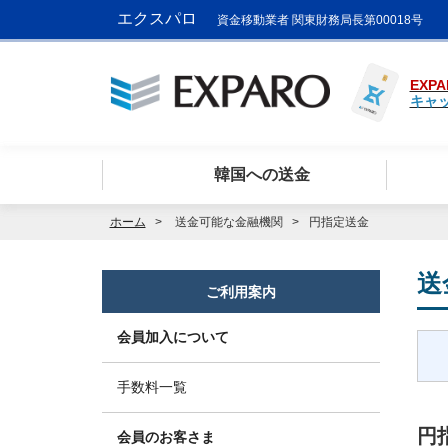
エクスパロ
資金移動業者 関東財務局長第00018号
EXPA
キャ
韓国への送金
ホーム
送金可能な金融機関
円指定送金
送
ご利用案内
会員加入について
手数料一覧
円
会員のお客さま