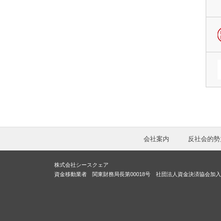
会社案内
反社会的勢
株式会社シースクェア
資金移動業者 関東財務局長第00018号 社団法人資金決済協会加入 