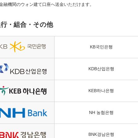
金融機関のウォン建て口座へ送金いただけます。
銀行・組合・その他
KB국민은행
KDB산업은행
KEB하나은행
NH 농협은행
BNK경남은행