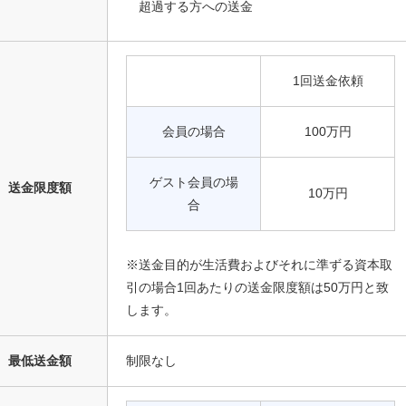
超過する方への送金
1回送金依頼
会員の場合
100万円
ゲスト会員の場
送金限度額
10万円
合
※送金目的が生活費およびそれに準ずる資本取
引の場合1回あたりの送金限度額は50万円と致
します。
最低送金額
制限なし