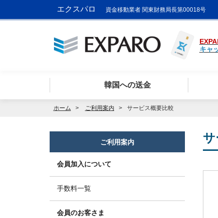
エクスパロ
資金移動業者 関東財務局長第00018号
EXPA
キャ
韓国への送金
ホーム
ご利用案内
サービス概要比較
サ
ご利用案内
会員加入について
手数料一覧
会員のお客さま