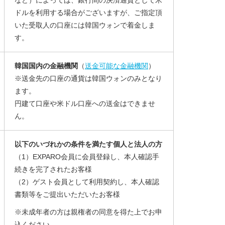
など）によっては、銀行間の決済通貨として米
ドルを利用する場合がございますが、ご指定頂
いた受取人の口座には韓国ウォンで着金しま
す。
韓国国内の金融機関
（
送金可能な金融機関
）
※送金先の口座の通貨は韓国ウォンのみとなり
ます。
円建て口座や米ドル口座への送金はできませ
ん。
以下のいづれかの条件を満たす個人と法人の方
（1）EXPARO会員に会員登録し、本人確認手
続きを完了されたお客様
（2）ゲスト会員として利用契約し、本人確認
書類等をご提出いただいたお客様
※未成年者の方は親権者の同意を得た上でお申
込ください。