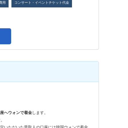
費用
コンサート・イベントチケット代金
座へウォンで着金
します。
す。
定いただいた受取人の口座には韓国ウォンで着金