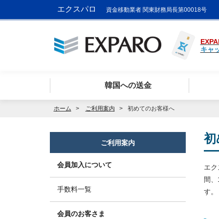
エクスパロ
資金移動業者 関東財務局長第00018号
EXPA
キャ
韓国への送金
ホーム
ご利用案内
初めてのお客様へ
初
ご利用案内
会員加入について
エク
間、
手数料一覧
す。
会員のお客さま