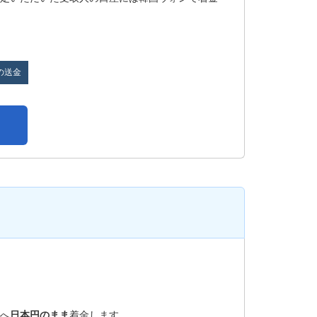
の送金
へ
日本円のまま
着金します。