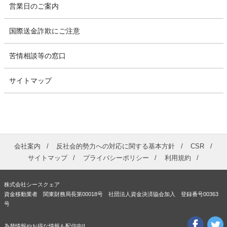
営業日のご案内
国際送金詐欺にご注意
苦情相談等の窓口
サイトマップ
会社案内
反社会的勢力への対応に関する基本方針
CSR
サイトマップ
プライバシーポリシー
利用規約
株式会社シースクェア
資金移動業者 関東財務局長第00018号 社団法人資金決済協会加入 登録番号00363
号
為替情報やお得な情報も配信中!!