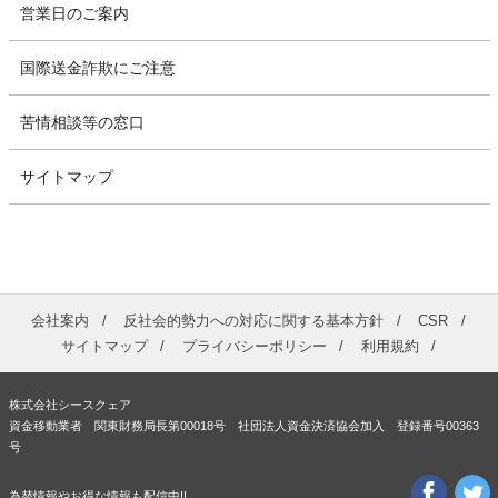
営業日のご案内
国際送金詐欺にご注意
苦情相談等の窓口
サイトマップ
会社案内
反社会的勢力への対応に関する基本方針
CSR
サイトマップ
プライバシーポリシー
利用規約
株式会社シースクェア
資金移動業者 関東財務局長第00018号 社団法人資金決済協会加入 登録番号00363
号
為替情報やお得な情報も配信中!!