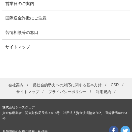
営業日のご案内
国際送金詐欺にご注意
苦情相談等の窓口
サイトマップ
会社案内
反社会的勢力への対応に関する基本方針
CSR
サイトマップ
プライバシーポリシー
利用規約
株式会社シースクェア
資金移動業者 関東財務局長第00018号 社団法人資金決済協会加入 登録番号00363
号
為替情報やお得な情報も配信中!!