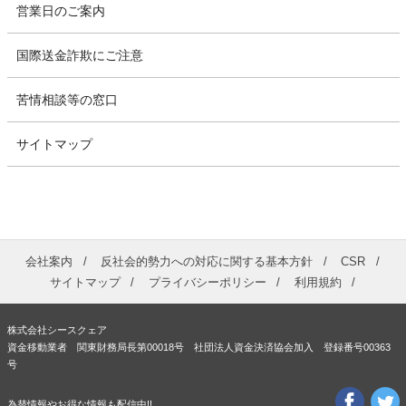
営業日のご案内
国際送金詐欺にご注意
苦情相談等の窓口
サイトマップ
会社案内
反社会的勢力への対応に関する基本方針
CSR
サイトマップ
プライバシーポリシー
利用規約
株式会社シースクェア
資金移動業者 関東財務局長第00018号 社団法人資金決済協会加入 登録番号00363
号
為替情報やお得な情報も配信中!!