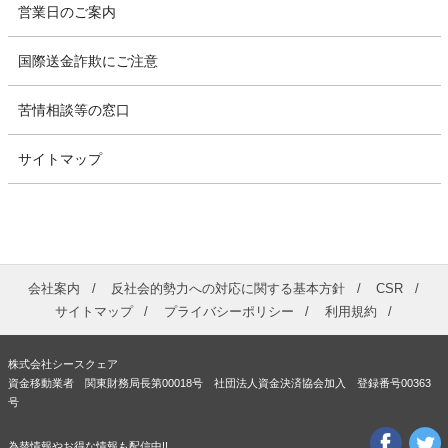
営業日のご案内
国際送金詐欺にご注意
苦情相談等の窓口
サイトマップ
会社案内
反社会的勢力への対応に関する基本方針
CSR
サイトマップ
プライバシーポリシー
利用規約
株式会社シースクェア
資金移動業者 関東財務局長第00018号 社団法人資金決済協会加入 登録番号00363
号
為替情報やお得な情報も配信中!!