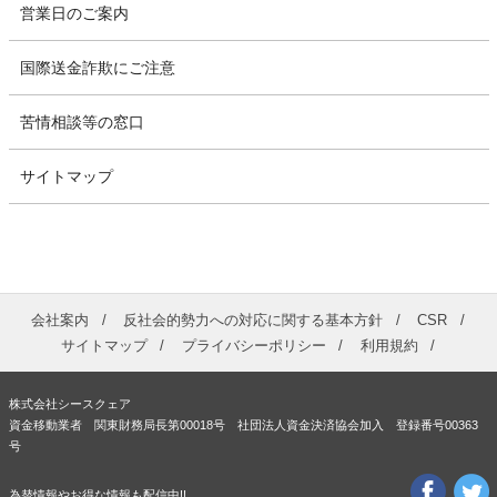
営業日のご案内
国際送金詐欺にご注意
苦情相談等の窓口
サイトマップ
会社案内
反社会的勢力への対応に関する基本方針
CSR
サイトマップ
プライバシーポリシー
利用規約
株式会社シースクェア
資金移動業者 関東財務局長第00018号 社団法人資金決済協会加入 登録番号00363
号
為替情報やお得な情報も配信中!!