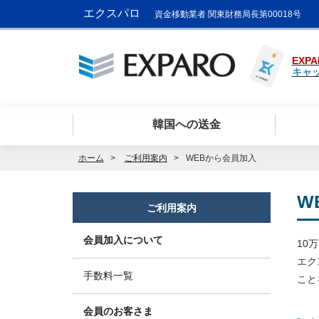
エクスパロ
資金移動業者 関東財務局長第00018号
EXPA
キャ
韓国への送金
ホーム
ご利用案内
WEBから会員加入
W
ご利用案内
会員加入について
10
エク
手数料一覧
こと
会員のお客さま