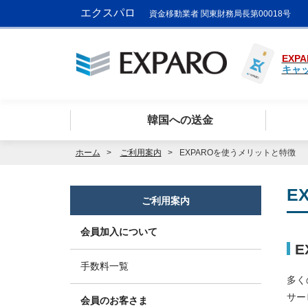
エクスパロ
資金移動業者 関東財務局長第00018号
EXPA
キャ
韓国への送金
ホーム
ご利用案内
EXPAROを使うメリットと特徴
E
ご利用案内
会員加入について
E
手数料一覧
多く
サー
会員のお客さま