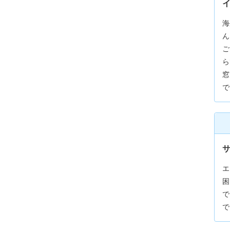
海
ん
ご
ら
窓
で
サ
エ
困
で
で