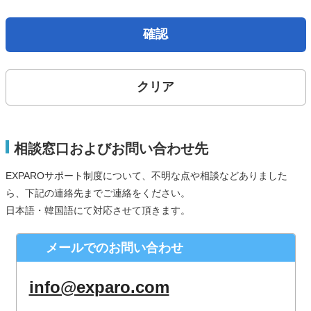
取得した個人情報は、法律上許されている場合を除き、ご本
人の了解を得ることなく第三者に提供することはありませ
確認
ん。
個人情報の取扱いの委託について
クリア
お問合せから取得した個人情報は委託することがありませ
ん。
開示対象個人情報の開示等および問合せ窓口について
相談窓口およびお問い合わせ先
ご本人からの求めにより、当社が保有する開示対象個人情報
EXPAROサポート制度について、不明な点や相談などありました
の、利用目的の通知、開示、内容の訂正、追加または削除、
ら、下記の連絡先までご連絡をください。
利用の停止、消去および第三者への提供の停止（「開示等」
日本語・韓国語にて対応させて頂きます。
といいます。）に応じます。
株式会社シースクェア 個人情報お問合せ窓口
メールでのお問い合わせ
〒160-0023 東京都新宿区西新宿６丁目１２−１ パークウェ
ストビル１３階
info@exparo.com
Eメール：info@c-square.co.jp