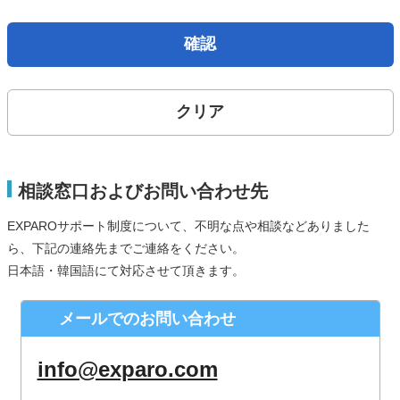
取得した個人情報は、法律上許されている場合を除き、ご本
人の了解を得ることなく第三者に提供することはありませ
確認
ん。
個人情報の取扱いの委託について
クリア
お問合せから取得した個人情報は委託することがありませ
ん。
開示対象個人情報の開示等および問合せ窓口について
相談窓口およびお問い合わせ先
ご本人からの求めにより、当社が保有する開示対象個人情報
EXPAROサポート制度について、不明な点や相談などありました
の、利用目的の通知、開示、内容の訂正、追加または削除、
ら、下記の連絡先までご連絡をください。
利用の停止、消去および第三者への提供の停止（「開示等」
日本語・韓国語にて対応させて頂きます。
といいます。）に応じます。
株式会社シースクェア 個人情報お問合せ窓口
メールでのお問い合わせ
〒160-0023 東京都新宿区西新宿６丁目１２−１ パークウェ
ストビル１３階
info@exparo.com
Eメール：info@c-square.co.jp