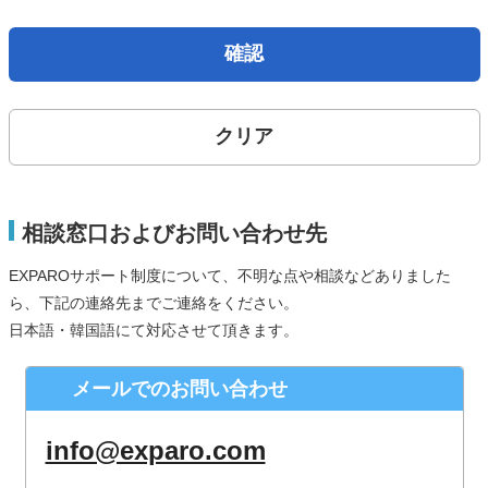
取得した個人情報は、法律上許されている場合を除き、ご本
人の了解を得ることなく第三者に提供することはありませ
確認
ん。
個人情報の取扱いの委託について
クリア
お問合せから取得した個人情報は委託することがありませ
ん。
開示対象個人情報の開示等および問合せ窓口について
相談窓口およびお問い合わせ先
ご本人からの求めにより、当社が保有する開示対象個人情報
EXPAROサポート制度について、不明な点や相談などありました
の、利用目的の通知、開示、内容の訂正、追加または削除、
ら、下記の連絡先までご連絡をください。
利用の停止、消去および第三者への提供の停止（「開示等」
日本語・韓国語にて対応させて頂きます。
といいます。）に応じます。
株式会社シースクェア 個人情報お問合せ窓口
メールでのお問い合わせ
〒160-0023 東京都新宿区西新宿６丁目１２−１ パークウェ
ストビル１３階
info@exparo.com
Eメール：info@c-square.co.jp