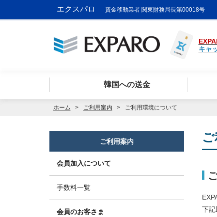
エクスパロ
資金移動業者 関東財務局長第00018号
EXPA
キャ
韓国への送金
ホーム
ご利用案内
ご利用環境について
ご
ご利用案内
会員加入について
手数料一覧
EX
下記
会員のお客さま