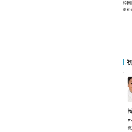
韓国
※着
E
概