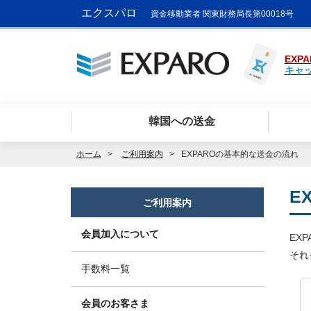
エクスパロ
資金移動業者 関東財務局長第00018号
EXPA
キャ
韓国への送金
ホーム
ご利用案内
EXPAROの基本的な送金の流れ
E
ご利用案内
会員加入について
EX
それ
手数料一覧
会員のお客さま