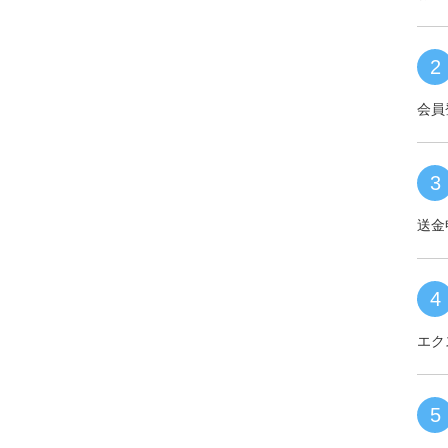
2
会員
3
送金
4
エク
5