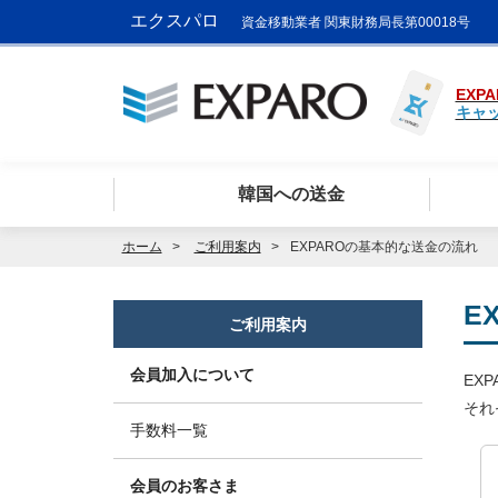
エクスパロ
資金移動業者 関東財務局長第00018号
EXPA
キャ
韓国への送金
ホーム
ご利用案内
EXPAROの基本的な送金の流れ
E
ご利用案内
会員加入について
EX
それ
手数料一覧
会員のお客さま