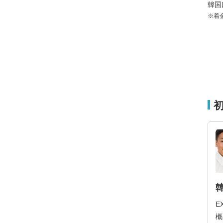
韓国
※着
E
概