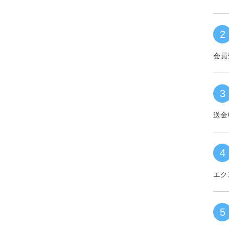
2
会員
3
送金
4
エク
5